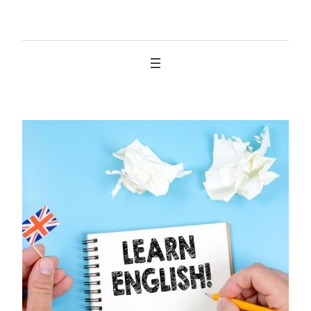
İçeriğe
geç