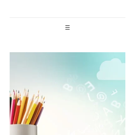
İçeriğe
geç