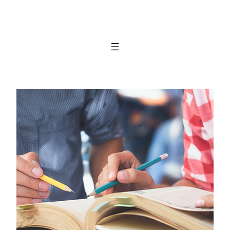
İçeriğe
geç