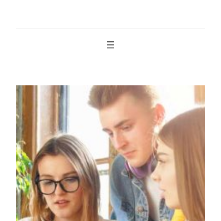
İçeriğe
geç