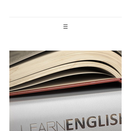
İçeriğe
geç