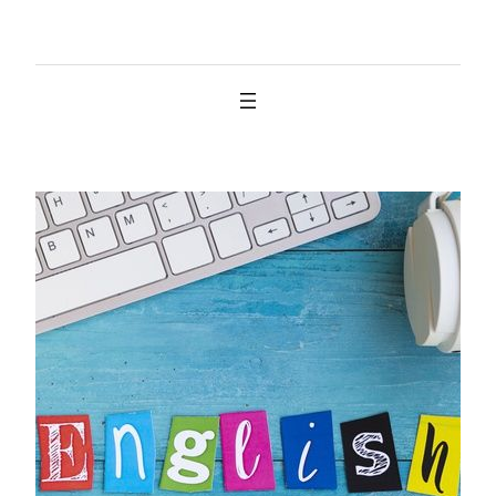
İçeriğe
geç