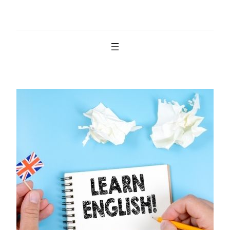
İçeriğe
geç