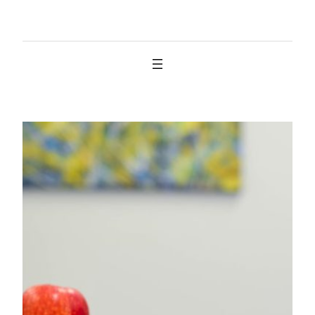
İçeriğe
geç