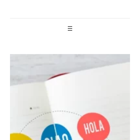
İçeriğe
geç